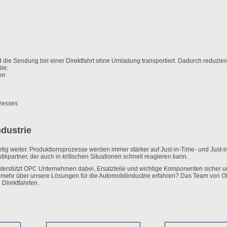
die Sendung bei einer Direktfahrt ohne Umladung transportiert. Dadurch reduzier
le:
en
zesses
ndustrie
tig weiter. Produktionsprozesse werden immer stärker auf Just-in-Time- und Just-i
ikpartner, der auch in kritischen Situationen schnell reagieren kann.
 unterstützt OPC Unternehmen dabei, Ersatzteile und wichtige Komponenten sicher 
 mehr über unsere Lösungen für die Automobilindustrie erfahren? Das Team von 
 Direktfahrten.