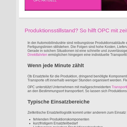
OPC AKTUELL
Produktionsstillstand? So hilft OPC mit zeitk
In der Automobilindustrie sind reibungslose Produktionsabläufe
Fertigungslinien stillstehen. Die Folgen sind hohe Kosten, Lief
Gerade in solchen Situationen ist eine schnelle und zuverlässige
Direktfahrten
ermöglichen hingegen eine individuelle Transpor
Wenn jede Minute zählt
Ob Ersatzteile für die Produktion, dringend benötigte Komponen
Transporte oft innerhalb weniger Stunden organisiert werden. Fle
OPC unterstützt Unternehmen mit maßgeschneiderten
Transpor
an den Bestimmungsort transportiert. So lassen sich Produktion
Typische Einsatzbereiche
Zeitkritische Ersatzteillogistik kommt unter anderem zum Einsatz 
fehlenden Produktionskomponenten
kurzfristigem Ersatzteilbedarf