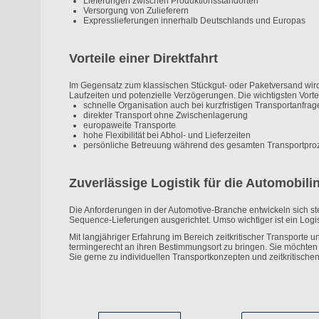
Lieferungen zwischen Produktionsstandorten
Versorgung von Zulieferern
Expresslieferungen innerhalb Deutschlands und Europas
Vorteile einer Direktfahrt
Im Gegensatz zum klassischen Stückgut- oder Paketversand wird 
Laufzeiten und potenzielle Verzögerungen. Die wichtigsten Vortei
schnelle Organisation auch bei kurzfristigen Transportanfrag
direkter Transport ohne Zwischenlagerung
europaweite Transporte
hohe Flexibilität bei Abhol- und Lieferzeiten
persönliche Betreuung während des gesamten Transportpro
Zuverlässige Logistik für die Automobili
Die Anforderungen in der Automotive-Branche entwickeln sich ste
Sequence-Lieferungen ausgerichtet. Umso wichtiger ist ein Logist
Mit langjähriger Erfahrung im Bereich zeitkritischer Transporte
termingerecht an ihren Bestimmungsort zu bringen. Sie möchten
Sie gerne zu individuellen Transportkonzepten und zeitkritischen