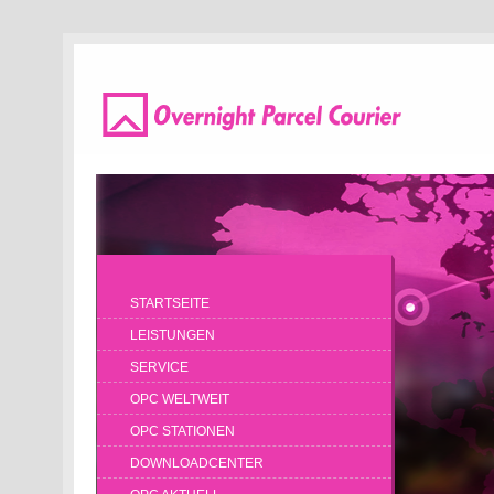
STARTSEITE
LEISTUNGEN
SERVICE
OPC WELTWEIT
OPC STATIONEN
DOWNLOADCENTER