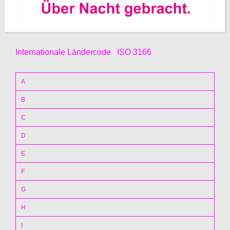
Internationale Ländercode
ISO 3166
A
B
C
D
E
F
G
H
I